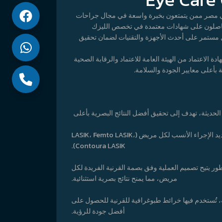
ريي العيون في مصر ممن يتمتعون بخبرة واسعة في مجال جراحات
ز حاصلون على شهادات معتمدة في تخصص الليزك
 مستمر على أحدث الأجهزة والتقنيات لضمان تحقيق
الاعتماد من الهيئة العامة للاعتماد والرقابة الصحية
ح الإبصار الحديثة، تهدف إلى تحقيق أفضل النتائج البصرية بأعلى
فحوصات ما قبل العملية لتقييم حالة العين بدقة متناهية، وتحديد الإجراء الأنسب لكل مريض (LASIK، Femto LASIK،
Contoura LASIK).
ين (Custom LASIK)، وهو إجراء متطور يتيح تصميم العملية وفق بصمة القرنية الفريدة لكل
مريض، مما يمنح نتائج بصرية استثنائية.
دقة عالية، تُستخدم فيها خرائط طبوغرافية للقرنية للحصول على
أفضل جودة للرؤية.