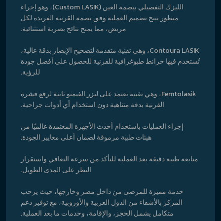
الليزك التفصيلي ببصمة العين (Custom LASIK)، وهو إجراء
متطور يتيح تصميم العملية وفق بصمة القرنية الفريدة لكل
مريض، مما يمنح نتائج بصرية استثنائية.
Contoura LASIK، وهي تقنية متقدمة لتصحيح الإبصار بدقة عالية،
تُستخدم فيها خرائط طبوغرافية للقرنية للحصول على أفضل جودة
للرؤية.
Femtolasik، وهي تقنية تعتمد على ليزر الفيمتو ثانية لرفع قشرة
القرنية بدقة متناهية دون استخدام أي أدوات جراحية.
إجراء العمليات باستخدام أحدث الأجهزة المعتمدة عالميًا من
هيئات طبية مرموقة لضمان أعلى معايير الجودة.
متابعة طبية دقيقة بعد العملية للتأكد من سرعة التعافي واستقرار
النظر على المدى الطويل.
خدمة مميزة للمرضى من داخل مصر وخارجها، حيث يرحب
المركز بالأشقاء من الدول العربية والأوروبية، مع توفير دعم
متكامل يشمل الحجز، والإقامة، وخدمات ما بعد العملية.