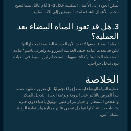
يمكن العودة إلى الأعمال المكتبية خلال 2–3 أيام غالبًا، بينما يُنصح
بتجنب الأعمال الشاقة لمدة أسبوعين إلى ثلاثة أسابيع.
3. هل قد تعود المياه البيضاء بعد
العملية؟
المياه البيضاء نفسها لا تعود، لأن العدسة الطبيعية تمت إزالتها.
لكن قد يحدث عتامة خلف العدسة المزروعة وتُعرف باسم "عتامة
المحفظة الخلفية" وتُعالج بسهولة باستخدام ليزر بسيط في العيادة
دون تدخل جراحي.
الخلاصة
عملية المياه البيضاء ليست إجراءً تجميليًا، بل ضرورة طبية عندما
يبدأ المرض بالتأثير على الرؤية ونوعية الحياة. التدخل المبكر،
والفحص المنتظم، واختيار مركز طبي موثوق بأطباء ذوي خبرة
وتقنيات حديثة، كلها عوامل تضمن نتائج ممتازة واستعادة الرؤية
بشكل آمن.