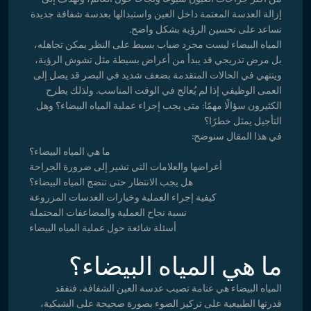
إزالة العدسة المعتمة داخل العين واستبدالها بعدسة شفافة جديدة
تساعد على تحسين الرؤية بشكل واضح.
المياه البيضاء ليست مجرد ضباب بسيط على النظر يمكن تجاهله،
بل مرض تدريجي قد يبدأ من أعراض بسيطة مثل تشوش الرؤية،
وينتهي في الحالات المتقدمة بضعف شديد في البصر قد يصل إلى
العمى الوظيفي إذا لم يُعالج في الوقت المناسب. ولذلك يطرح
الكثيرون سؤالًا مهمًا: متى يجب إجراء عملية المياه البيضاء؟ وهل
التأجيل يمثل خطرًا؟
في هذا المقال سنوضح:
ما هي المياه البيضاء؟
أعراضها والعلامات التي تشير إلى ضرورة الجراحة
هل يجب الانتظار حتى تنضج المياه البيضاء؟
كيفية إجراء العملية وخيارات العدسات المزروعة
نسبة نجاح العملية والمضاعفات المحتملة
أسئلة شائعة حول عملية المياه البيضاء
ما هي المياه البيضاء؟
المياه البيضاء هي عتامة تصيب عدسة العين الشفافة، فتفقد
قدرتها الطبيعية على تركيز الضوء بصورة صحيحة على الشبكية،