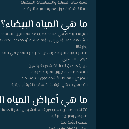
نسبة نجاح العملية والمضاعفات المحتملة
أسئلة شائعة حول عملية المياه البيضاء
ما هي المياه البيضاء؟
المياه البيضاء هي عتامة تصيب عدسة العين الشفافة،
الشبكية، مما يؤدي إلى رؤية ضبابية أو معتمة. تحدث ه
بدايتها.
تنتشر المياه البيضاء بشكل أكبر مع التقدم في العمر،
مرضى السكري
من يتعرضون لإصابات شديدة بالعين
استخدام الكورتيزون لفترات طويلة
التعرض المفرط للأشعة فوق البنفسجية
الأطفال حديثي الولادة لأسباب خلقية أو وراثية
ما هي أعراض المياه ال
تختلف الأعراض حسب درجة العتامة، ومن أهم العلامات
تشوش وضبابية الرؤية
ضعف الرؤية ليلاً
بهتان الألوان واصفرارها