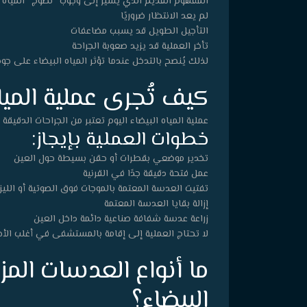
المفهوم القديم الذي يشير إلى وجوب “نضوج” المياه الب
لم يعد الانتظار ضروريًا
التأجيل الطويل قد يسبب مضاعفات
تأخر العملية قد يزيد صعوبة الجراحة
لذلك يُنصح بالتدخل عندما تؤثر المياه البيضاء على جود
كيف تُجرى عملية الميا
عملية المياه البيضاء اليوم تعتبر من الجراحات الدقيقة
خطوات العملية بإيجاز:
تخدير موضعي بقطرات أو حقن بسيطة حول العين
عمل فتحة دقيقة جدًا في القرنية
تفتيت العدسة المعتمة بالموجات فوق الصوتية أو الليزر
إزالة بقايا العدسة المعتمة
زراعة عدسة شفافة صناعية دائمة داخل العين
لا تحتاج العملية إلى إقامة بالمستشفى في أغلب الأ
ما أنواع العدسات المز
البيضاء؟