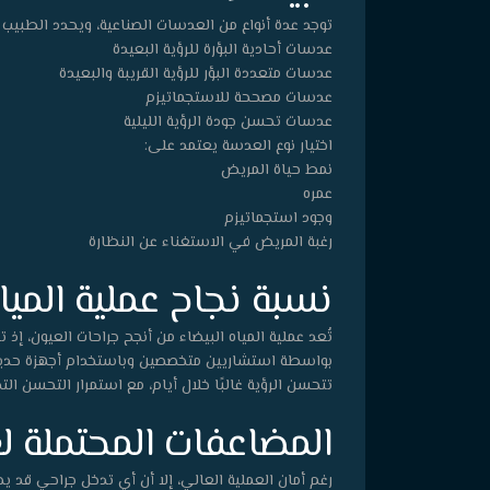
توجد عدة أنواع من العدسات الصناعية، ويحدد الطبيب
عدسات أحادية البؤرة للرؤية البعيدة
عدسات متعددة البؤر للرؤية القريبة والبعيدة
عدسات مصححة للاستجماتيزم
عدسات تحسن جودة الرؤية الليلية
اختيار نوع العدسة يعتمد على:
نمط حياة المريض
عمره
وجود استجماتيزم
رغبة المريض في الاستغناء عن النظارة
نسبة نجاح عملية المياه
بواسطة استشاريين متخصصين وباستخدام أجهزة حديث
تتحسن الرؤية غالبًا خلال أيام، مع استمرار التحسن ا
المضاعفات المحتملة لعم
رغم أمان العملية العالي، إلا أن أي تدخل جراحي قد 