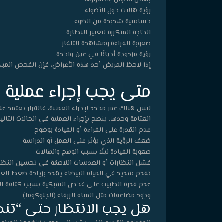
رؤية هالات حول الأضواء
حساسية شديدة من الضوء
الحاجة المتكررة لتغيير النظارة
صعوبة القراءة ومشاهدة التلفاز
رؤية مزدوجة أحيانًا في عين واحدة
إذا لاحظ المريض أحد هذه الأعراض، فإن الفحص المبك
متى يجب إجراء عملية ال
ليس هناك عمر محدد لإجراء العملية، فالقرار يعتمد ع
العتامة وحدها. ينصح بإجراء العملية في الحالات التالية
عدم القدرة على القراءة أو القيادة بوضوح
ضعف الرؤية الذي يؤثر على العمل أو الدراسة
صعوبة القيادة ليلًا بسبب الوهج والهالات
فشل النظارات أو العدسات اللاصقة في تحسين النظر
تقدم شديد في المياه البيضاء يهدد بزيادة ضغط الع
عدم قدرة الطبيب على فحص الشبكية بسبب كثافة ال
وجود مضاعفات مثل المياه الزرقاء (الجلوكوما)
هل يجب الانتظار حتى “تنضج