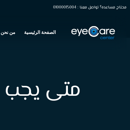
محتاج مساعده؟ تواصل معنا : 01000015004
الصفحة الرئيسية
من نحن
متى يجب إج