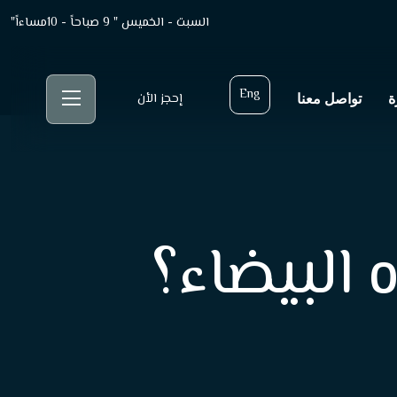
السبت - الخميس " 9 صباحاً - 10مساءاً"
Eng
ة
تواصل معنا
إحجز الأن
 البيضاء؟