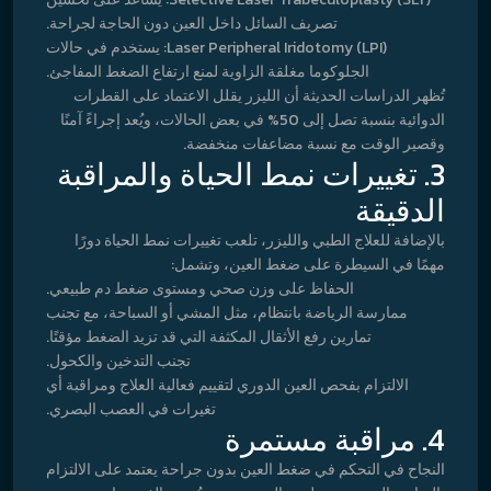
تصريف السائل داخل العين دون الحاجة لجراحة.
Laser Peripheral Iridotomy (LPI): يستخدم في حالات
الجلوكوما مغلقة الزاوية لمنع ارتفاع الضغط المفاجئ.
تُظهر الدراسات الحديثة أن الليزر يقلل الاعتماد على القطرات
الدوائية بنسبة تصل إلى 50% في بعض الحالات، ويُعد إجراءً آمنًا
وقصير الوقت مع نسبة مضاعفات منخفضة.
3. تغييرات نمط الحياة والمراقبة
الدقيقة
بالإضافة للعلاج الطبي والليزر، تلعب تغييرات نمط الحياة دورًا
مهمًا في السيطرة على ضغط العين، وتشمل:
الحفاظ على وزن صحي ومستوى ضغط دم طبيعي.
ممارسة الرياضة بانتظام، مثل المشي أو السباحة، مع تجنب
تمارين رفع الأثقال المكثفة التي قد تزيد الضغط مؤقتًا.
تجنب التدخين والكحول.
الالتزام بفحص العين الدوري لتقييم فعالية العلاج ومراقبة أي
تغيرات في العصب البصري.
4. مراقبة مستمرة
النجاح في التحكم في ضغط العين بدون جراحة يعتمد على الالتزام