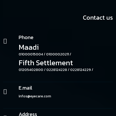
Contact us
Phone
Maadi
01000015004 /
01000020211 /
Fifth Settlement
01205402800 /
0228124228 /
0228124229 /
E.mail
infos@eyecare.com
Address