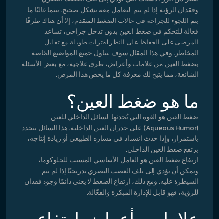
وفقدان الرؤية إذا لم يتم التعامل معه بشكل صحيح. بينما غالبًا ما
يتم اللجوء للجراحة في حالات الضغط المتقدم، إلا أن هناك طرقًا
فعالة للتحكم في ضغط العين بدون تدخل جراحي، تساعد
المرضى على الحفاظ على النظر لفترات طويلة مع تقليل
المخاطر. وفي هذا المقال سوف نتناول جميع المواضيع الخاصة
بضغط العين من علامات وأعراض، طرق علاجية، مع بعض الأسئلة
الشائعة، مما يتيح لك معرفة كل ما يخص هذا المرض.
ما هو ضغط العين؟
ضغط العين هو القوة التي يُحدثها السائل الداخلي للعين
(Aqueous Humor) على جدران العين الداخلية. هذا السائل يتجدد
باستمرار، وإذا حدث انسداد في مساره الطبيعي أو زيادة إنتاجه،
يرتفع ضغط العين الداخلي.
ارتفاع ضغط العين هو العامل الأساسي المسبب للجلوكوما،
ويمكن أن يؤدي إلى تلف العصب البصري تدريجيًا إذا لم يتم
السيطرة عليه. ومع ذلك، ارتفاع الضغط لا يعني دائمًا وجود فقدان
للرؤية، فهو قابل للإدارة المبكرة والفعّالة.