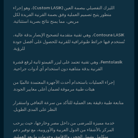
الليزك التفصيلي ببصمة العين (Custom LASIK)، وهو إجراء
متطور يتيح تصميم العملية وفق بصمة القرنية الفريدة لكل
مريض، مما يمنح نتائج بصرية استثنائية.
Contoura LASIK، وهي تقنية متقدمة لتصحيح الإبصار بدقة عالية،
تُستخدم فيها خرائط طبوغرافية للقرنية للحصول على أفضل جودة
للرؤية.
Femtolasik، وهي تقنية تعتمد على ليزر الفيمتو ثانية لرفع قشرة
القرنية بدقة متناهية دون استخدام أي أدوات جراحية.
إجراء العمليات باستخدام أحدث الأجهزة المعتمدة عالميًا من
هيئات طبية مرموقة لضمان أعلى معايير الجودة.
متابعة طبية دقيقة بعد العملية للتأكد من سرعة التعافي واستقرار
النظر على المدى الطويل.
خدمة مميزة للمرضى من داخل مصر وخارجها، حيث يرحب
المركز بالأشقاء من الدول العربية والأوروبية، مع توفير دعم
متكامل يشمل الحجز، والإقامة، وخدمات ما بعد العملية.