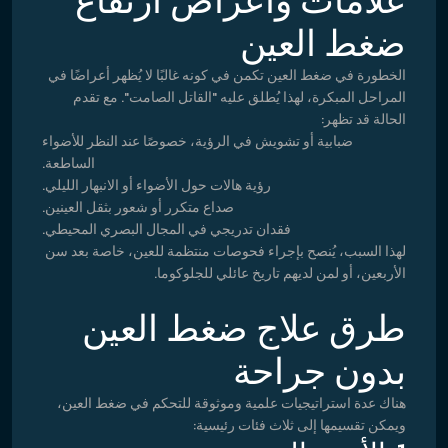
علامات وأعراض ارتفاع
ضغط العين
الخطورة في ضغط العين تكمن في كونه غالبًا لا يُظهر أعراضًا في
المراحل المبكرة، لهذا يُطلق عليه "القاتل الصامت". مع تقدم
الحالة قد تظهر:
ضبابية أو تشويش في الرؤية، خصوصًا عند النظر للأضواء
الساطعة.
رؤية هالات حول الأضواء أو الانبهار الليلي.
صداع متكرر أو شعور بثقل العينين.
فقدان تدريجي في المجال البصري المحيطي.
لهذا السبب، يُنصح بإجراء فحوصات منتظمة للعين، خاصة بعد سن
الأربعين، أو لمن لديهم تاريخ عائلي للجلوكوما.
طرق علاج ضغط العين
بدون جراحة
هناك عدة استراتيجيات علمية وموثوقة للتحكم في ضغط العين،
ويمكن تقسيمها إلى ثلاث فئات رئيسية: