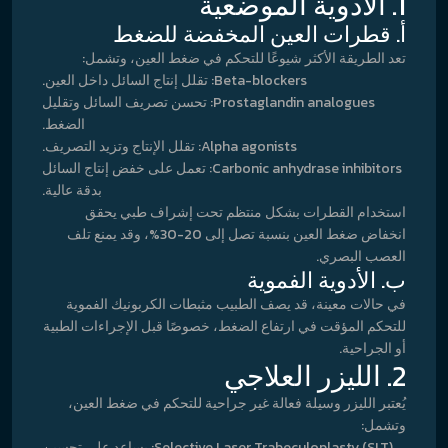
1. الأدوية الموضعية
أ. قطرات العين المخفضة للضغط
تعد الطريقة الأكثر شيوعًا للتحكم في ضغط العين، وتشمل:
Beta-blockers: تقلل إنتاج السائل داخل العين.
Prostaglandin analogues: تحسن تصريف السائل وتقليل
الضغط.
Alpha agonists: تقلل الإنتاج وتزيد التصريف.
Carbonic anhydrase inhibitors: تعمل على خفض إنتاج السائل
بدقة عالية.
استخدام القطرات بشكل منتظم تحت إشراف طبي يحقق
انخفاض ضغط العين بنسبة تصل إلى 20-30%، وقد يمنع تلف
العصب البصري.
ب. الأدوية الفموية
في حالات معينة، قد يصف الطبيب مثبطات الكربونيك الفموية
للتحكم المؤقت في ارتفاع الضغط، خصوصًا قبل الإجراءات الطبية
أو الجراحية.
2. الليزر العلاجي
يُعتبر الليزر وسيلة فعالة غير جراحية للتحكم في ضغط العين،
وتشمل:
Selective Laser Trabeculoplasty (SLT): يساعد على تحسين