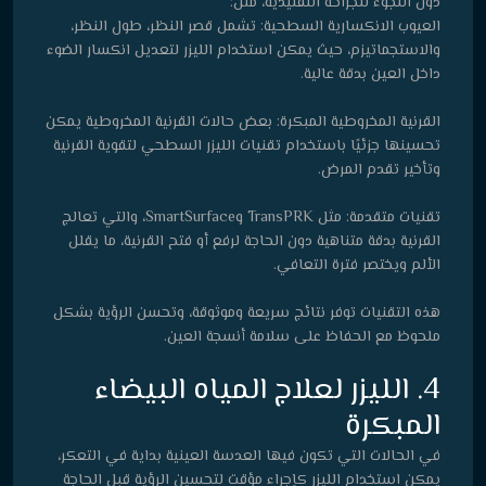
دون اللجوء للجراحة التقليدية، مثل:
العيوب الانكسارية السطحية: تشمل قصر النظر، طول النظر،
والاستجماتيزم، حيث يمكن استخدام الليزر لتعديل انكسار الضوء
داخل العين بدقة عالية.
القرنية المخروطية المبكرة: بعض حالات القرنية المخروطية يمكن
تحسينها جزئيًا باستخدام تقنيات الليزر السطحي لتقوية القرنية
وتأخير تقدم المرض.
تقنيات متقدمة: مثل TransPRK وSmartSurface، والتي تعالج
القرنية بدقة متناهية دون الحاجة لرفع أو فتح القرنية، ما يقلل
الألم ويختصر فترة التعافي.
هذه التقنيات توفر نتائج سريعة وموثوقة، وتحسن الرؤية بشكل
ملحوظ مع الحفاظ على سلامة أنسجة العين.
4. الليزر لعلاج المياه البيضاء
المبكرة
في الحالات التي تكون فيها العدسة العينية بداية في التعكر،
يمكن استخدام الليزر كإجراء مؤقت لتحسين الرؤية قبل الحاجة