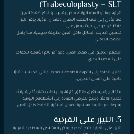
Trabeculoplasty – SLT)
الجلوكوما أو المياه الزرقاء مرض يتسبب بارتفاع ضغط العين،
مما يؤدي إلى تلف العصب البصري وفقدان الرؤية. يوفر الليزر
علاجًا غير جراحي، حيث يعمل على:
تحسين تصريف السائل داخل العين بطريقة طبيعية، مما يقلل
الضغط الداخلي.
التحكم الدقيق في ضغط العين، وهو أمر بالغ الأهمية للحفاظ
على العصب البصري.
تقليل الحاجة إلى الأدوية الخافضة للضغط، والتي قد تسبب آثارًا
جانبية على المدى الطويل.
هذا الإجراء يستغرق دقائق قليلة، ولا يتطلب شقوقًا جراحية أو
تخديرًا كاملًا، ويتيح للمرضى العودة إلى أنشطتهم اليومية
بسرعة، مع متابعة مستمرة لضمان استقرار الضغط داخل العين.
3. الليزر على القرنية
الليزر على القرنية يتيح تصحيح بعض المشاكل السطحية للقرنية