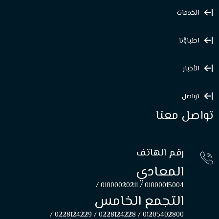
الخدمات
اطباؤنا
الأخبار
تواصل
تواصل معنا
رقم الهاتف
المعادي
01000020211 /
01000015004 /
التجمع الخامس
0228124229 /
0228124228 /
01205402800 /