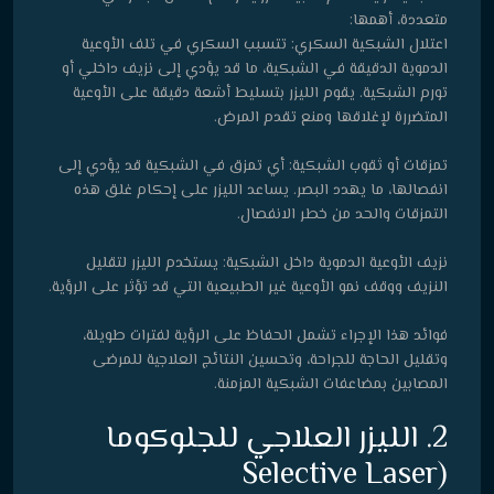
متعددة، أهمها:
اعتلال الشبكية السكري: تتسبب السكري في تلف الأوعية
الدموية الدقيقة في الشبكية، ما قد يؤدي إلى نزيف داخلي أو
تورم الشبكية. يقوم الليزر بتسليط أشعة دقيقة على الأوعية
المتضررة لإغلاقها ومنع تقدم المرض.
تمزقات أو ثقوب الشبكية: أي تمزق في الشبكية قد يؤدي إلى
انفصالها، ما يهدد البصر. يساعد الليزر على إحكام غلق هذه
التمزقات والحد من خطر الانفصال.
نزيف الأوعية الدموية داخل الشبكية: يستخدم الليزر لتقليل
النزيف ووقف نمو الأوعية غير الطبيعية التي قد تؤثر على الرؤية.
فوائد هذا الإجراء تشمل الحفاظ على الرؤية لفترات طويلة،
وتقليل الحاجة للجراحة، وتحسين النتائج العلاجية للمرضى
المصابين بمضاعفات الشبكية المزمنة.
2. الليزر العلاجي للجلوكوما
(Selective Laser