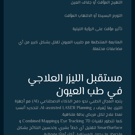
التهيج المؤقت أو جفاف العين
التورم البسيط أو الالتهاب المؤقت
تأثير مؤقت على الرؤية الليلية
المتابعة المنتظمة مع طبيب العيون تقلل بشكل كبير من أي
مضاعفات محتملة.
مستقبل الليزر العلاجي
في طب العيون
يتجه المجال الطبي نحو دمج الذكاء الاصطناعي (AI) مع أجهزة
الليزر، بما يُعرف بـ AI-assisted LASER Planning، لتحديد أنسب
نمط علاج لكل مريض بدقة متناهية.
كما تتطور تقنيات Eye Tracking 7D وCombined Mapping و
SmartSurface لتقليل أي خطأ بشري، وتحسين النتائج بشكل
ملحوظ، ما يجعل المستقبل أكثر أمانًا وفعالية.