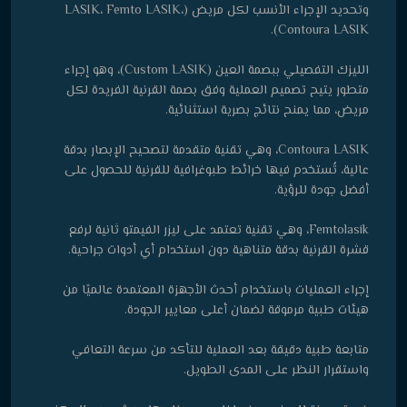
وتحديد الإجراء الأنسب لكل مريض (LASIK، Femto LASIK،
Contoura LASIK).
الليزك التفصيلي ببصمة العين (Custom LASIK)، وهو إجراء
متطور يتيح تصميم العملية وفق بصمة القرنية الفريدة لكل
مريض، مما يمنح نتائج بصرية استثنائية.
Contoura LASIK، وهي تقنية متقدمة لتصحيح الإبصار بدقة
عالية، تُستخدم فيها خرائط طبوغرافية للقرنية للحصول على
أفضل جودة للرؤية.
Femtolasik، وهي تقنية تعتمد على ليزر الفيمتو ثانية لرفع
قشرة القرنية بدقة متناهية دون استخدام أي أدوات جراحية.
إجراء العمليات باستخدام أحدث الأجهزة المعتمدة عالميًا من
هيئات طبية مرموقة لضمان أعلى معايير الجودة.
متابعة طبية دقيقة بعد العملية للتأكد من سرعة التعافي
واستقرار النظر على المدى الطويل.