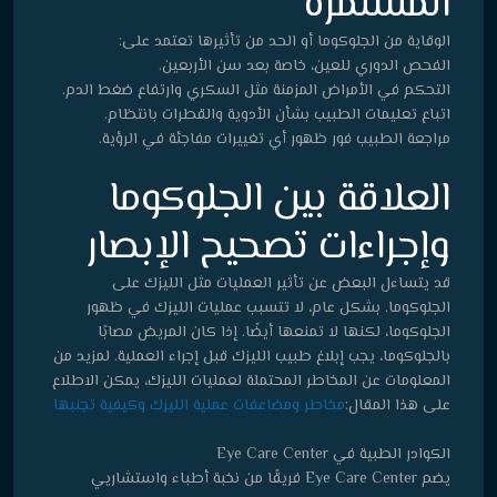
المستمرة
الوقاية من الجلوكوما أو الحد من تأثيرها تعتمد على:
الفحص الدوري للعين، خاصة بعد سن الأربعين.
التحكم في الأمراض المزمنة مثل السكري وارتفاع ضغط الدم.
اتباع تعليمات الطبيب بشأن الأدوية والقطرات بانتظام.
مراجعة الطبيب فور ظهور أي تغييرات مفاجئة في الرؤية.
العلاقة بين الجلوكوما
وإجراءات تصحيح الإبصار
قد يتساءل البعض عن تأثير العمليات مثل الليزك على
الجلوكوما. بشكل عام، لا تتسبب عمليات الليزك في ظهور
الجلوكوما، لكنها لا تمنعها أيضًا. إذا كان المريض مصابًا
بالجلوكوما، يجب إبلاغ طبيب الليزك قبل إجراء العملية. لمزيد من
المعلومات عن المخاطر المحتملة لعمليات الليزك، يمكن الاطلاع
على هذا المقال:
مخاطر ومضاعفات عملية الليزك وكيفية تجنبها
الكوادر الطبية في Eye Care Center
يضم Eye Care Center فريقًا من نخبة أطباء واستشاريي