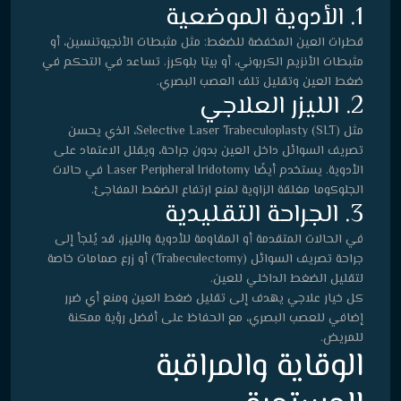
1. الأدوية الموضعية
قطرات العين المخفضة للضغط: مثل مثبطات الأنجيوتنسين، أو
مثبطات الأنزيم الكربوني، أو بيتا بلوكرز. تساعد في التحكم في
ضغط العين وتقليل تلف العصب البصري.
2. الليزر العلاجي
مثل Selective Laser Trabeculoplasty (SLT)، الذي يحسن
تصريف السوائل داخل العين بدون جراحة، ويقلل الاعتماد على
الأدوية. يستخدم أيضًا Laser Peripheral Iridotomy في حالات
الجلوكوما مغلقة الزاوية لمنع ارتفاع الضغط المفاجئ.
3. الجراحة التقليدية
في الحالات المتقدمة أو المقاومة للأدوية والليزر، قد يُلجأ إلى
جراحة تصريف السوائل (Trabeculectomy) أو زرع صمامات خاصة
لتقليل الضغط الداخلي للعين.
كل خيار علاجي يهدف إلى تقليل ضغط العين ومنع أي ضرر
إضافي للعصب البصري، مع الحفاظ على أفضل رؤية ممكنة
للمريض.
الوقاية والمراقبة