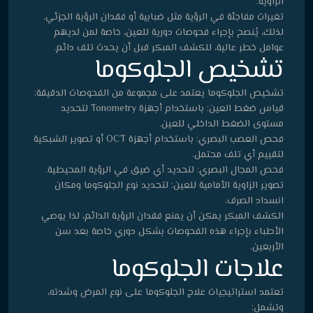
الزاوية.
تغيرات مفاجئة في الرؤية مثل ضبابية أو فقدان الرؤية الجزئي.
لذلك، يُنصح بإجراء فحوصات دورية للعين، خاصة لمن لديهم
عوامل خطر عالية، للكشف المبكر قبل أن يحدث تلف دائم.
تشخيص الجلوكوما
تشخيص الجلوكوما يعتمد على مجموعة من الفحوصات الدقيقة:
قياس ضغط العين: باستخدام أجهزة Tonometry لتحديد
مستوى الضغط الداخلي للعين.
فحص العصب البصري: باستخدام أجهزة OCT أو تصوير الشبكية
لتقييم أي تلف محتمل.
فحص المجال البصري: لتحديد أي ضيق في الرؤية المحيطية.
تصوير الزاوية الأمامية للعين: لتحديد نوع الجلوكوما ومكان
انسداد الصرف.
الكشف المبكر يمكن أن يمنع فقدان الرؤية الدائم، لذا يوصي
الأطباء بإجراء هذه الفحوصات بشكل دوري خاصة بعد سن
الأربعين.
علاجات الجلوكوما
تعتمد استراتيجيات علاج الجلوكوما على نوع المرض وشدته،
وتشمل: