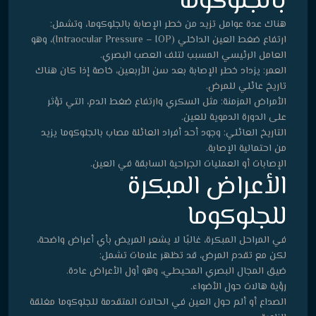
بالجلوكوما
هناك عدة عوامل تزيد من خطر الإصابة بالجلوكوما، وتشمل:
ارتفاع ضغط العين الداخلي (Intraocular Pressure – IOP)، وهو
العامل الرئيسي المسبب لتلف العصب البصري.
العمر: يزداد خطر الإصابة بعد سن الأربعين، خاصة إذا كان هناك
تاريخ عائلي للمرض.
الأمراض المزمنة: مثل السكري وارتفاع ضغط الدم، التي تؤثر
على الدورة الدموية للعين.
التاريخ العائلي: وجود أحد أفراد العائلة مصاب بالجلوكوما يزيد
من احتمالية الإصابة.
الإصابات أو العمليات الجراحية السابقة في العين.
الأعراض المبكرة
للجلوكوما
في المراحل المبكرة، غالبًا لا يشعر المريض بأي أعراض واضحة،
لكن مع تقدم المرض، قد تظهر علامات تشمل:
ضيق المجال البصري المحيطي، وهو أول الأعراض عادة.
رؤية هالات حول الأضواء.
الصداع أو ألم حول العين في الحالات المتقدمة للجلوكوما مغلقة