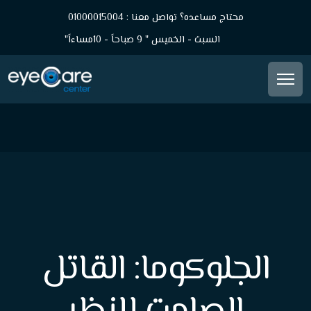
محتاج مساعده؟ تواصل معنا : 01000015004
السبت - الخميس " 9 صباحاً - 10مساءاً"
الجلوكوما: القاتل