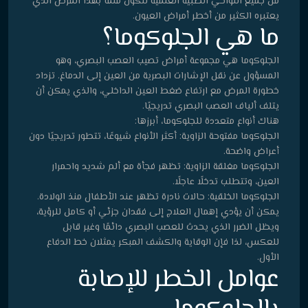
من جميع النواحي الطبية العلمية لتكون ملمًا بهذا المرض الذي
يعتبره الكثير من أخطر أمراض العيون.
ما هي الجلوكوما؟
الجلوكوما هي مجموعة أمراض تصيب العصب البصري، وهو
المسؤول عن نقل الإشارات البصرية من العين إلى الدماغ. تزداد
خطورة المرض مع ارتفاع ضغط العين الداخلي، والذي يمكن أن
يتلف ألياف العصب البصري تدريجيًا.
هناك أنواع متعددة للجلوكوما، أبرزها:
الجلوكوما مفتوحة الزاوية: أكثر الأنواع شيوعًا، تتطور تدريجيًا دون
أعراض واضحة.
الجلوكوما مغلقة الزاوية: تظهر فجأة مع ألم شديد واحمرار
العين، وتتطلب تدخلًا عاجلًا.
الجلوكوما الخلقية: حالات نادرة تظهر عند الأطفال منذ الولادة.
يمكن أن يؤدي إهمال العلاج إلى فقدان جزئي أو كامل للرؤية،
ويظل الضرر الذي يحدث للعصب البصري دائمًا وغير قابل
للعكس، لذا فإن الوقاية والكشف المبكر يمثلان خط الدفاع
الأول.
عوامل الخطر للإصابة