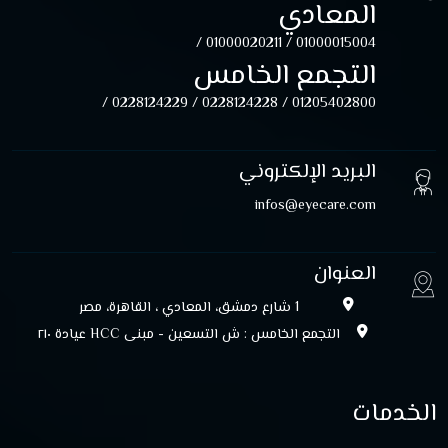
المعادي
01000020211 /
01000015004 /
التجمع الخامس
0228124229 /
0228124228 /
01205402800 /
البريد الإلكتروني
infos@eyecare.com
العنوان
1 شارع دمشق، المعادي ، القاهرة، مصر
التجمع الخامس : ش التسعين - مبنى HCC عيادة ۲۱۰
الخدمات