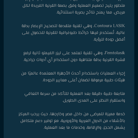
متطور يتيح تصميم العملية وفق بصمة القرنية الفريدة لكل
مريض، مما يمنح نتائج بصرية استثنائية.
Contoura LASIK، وهي تقنية متقدمة لتصحيح الإبصار بدقة
عالية، تُستخدم فيها خرائط طبوغرافية للقرنية للحصول على
أفضل جودة للرؤية.
Femtolasik، وهي تقنية تعتمد على ليزر الفيمتو ثانية لرفع
قشرة القرنية بدقة متناهية دون استخدام أي أدوات جراحية.
إجراء العمليات باستخدام أحدث الأجهزة المعتمدة عالميًا من
هيئات طبية مرموقة لضمان أعلى معايير الجودة.
متابعة طبية دقيقة بعد العملية للتأكد من سرعة التعافي
واستقرار النظر على المدى الطويل.
خدمة مميزة للمرضى من داخل مصر وخارجها، حيث يرحب المركز
بالأشقاء من الدول العربية والأوروبية، مع توفير دعم متكامل
يشمل الحجز، والإقامة، وخدمات ما بعد العملية.