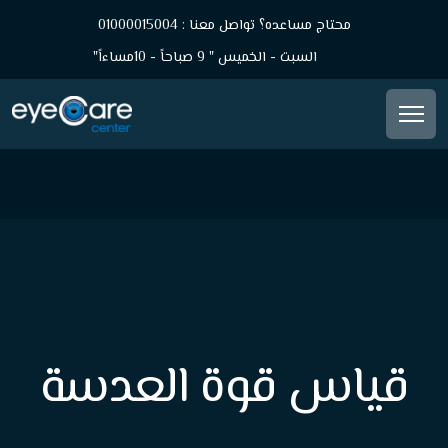
محتاج مساعده؟ تواصل معنا : 01000015004
السبت - الخميس " 9 صباحاً - 10مساءاً"
قياس قوة العدسة