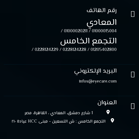
رقم الهاتف
المعادي
01000020211 /
01000015004 /
التجمع الخامس
0228124229 /
0228124228 /
01205402800 /
البريد الإلكتروني
infos@eyecare.com
العنوان
1 شارع دمشق، المعادي ، القاهرة، مصر
التجمع الخامس : ش التسعين - مبنى HCC عيادة ۲۱۰