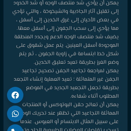
يمكن أن يؤدي شد منتصف الوجه أو شد الخدود
إلى تقليل آثار الجاذبية والشيخوخة ، والتي تؤدي
في بعض الأحيان إلى غرق الخدين إلى أسفل ،
مما يؤدي إلى سحب الجفون إلى أسفل معها.
يضيف شد منتصف الوجه الدعم ويجدد المنطقة
الموجودة أسفل العينين. يتم عمل شقوق على
شكل خط ابتسامة في زاوية الجفون ، ثم يتم
وضع الغرز بطريقة تعيد تعليق الخدين.
يمكن لمراجعة تجاعيد الجفن تصحيح تجاعيد
الجفن غير المتماثلة ؛ تعيد العملية إنشاء التجعد
بطريقة تجعل التجعيد الجديد في الموضع
المطلوب أثناء شفاءه.
يمكن أن تعالج حقن البوتوكس أو المنتجات
المماثلة التجاعيد التي تظهر عند تحريك الوجه –
على سبيل المثال الابتسام أو العبوس. عندما
تسحب تقلصات العضلات الطبيعية الجلد وتخلق