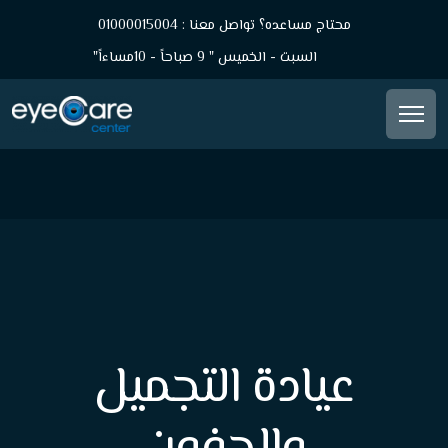
محتاج مساعده؟ تواصل معنا : 01000015004
السبت - الخميس " 9 صباحاً - 10مساءاً"
عيادة التجميل