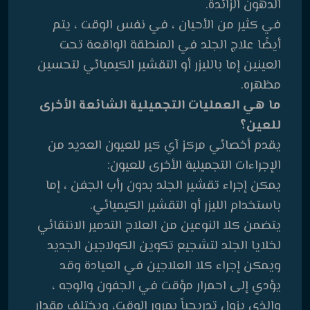
الدهون الزائدة.
في كثير من الأحيان ، في نفس الوقت ، يتم
أيضًا علاج الجلد في المنطقة الواقعة تحت
العينين إما بالليزر أو التقشير الكيميائي لتحسين
مظهره.
ما هي العمليات التجميلية الشائعة الأخرى
للعين؟
يقدم أخصائي مركز آي كير للعيون العديد من
الإجراءات التجميلية الأخرى للعيون:
يمكن إجراء تقشير الجلد بدون رأب الجفن ، إما
باستخدام الليزر أو التقشير الكيميائي.
يتضمن كلا النوعين من العلاج التدمير الانتقائي
لخلايا الجلد لتشجيع تكوين الكولاجين الجديد
ويمكن إجراء كلا العلاجين في العيادة وقد
يؤدي إلى احمرار مؤقت في الجفون والوجه ،
والذي يزول تدريجياً بمرور الوقت، ويختلف مقدار