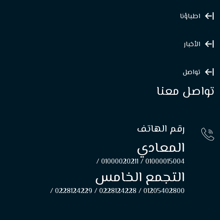
اطباؤنا
الأخبار
تواصل
تواصل معنا
رقم الهاتف
المعادي
01000020211 /
01000015004 /
التجمع الخامس
0228124229 /
0228124228 /
01205402800 /