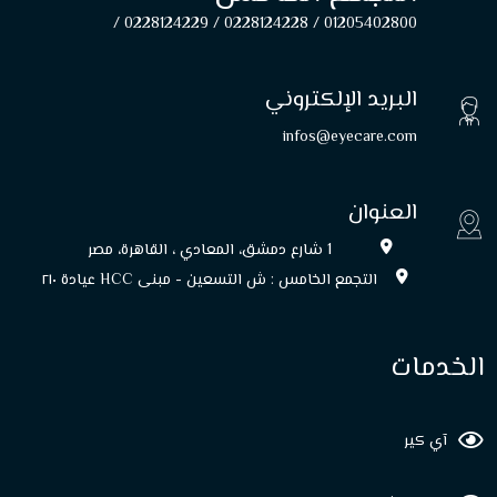
0228124229 /
0228124228 /
01205402800 /
البريد الإلكتروني
infos@eyecare.com
العنوان
1 شارع دمشق، المعادي ، القاهرة، مصر
التجمع الخامس : ش التسعين - مبنى HCC عيادة ۲۱۰
الخدمات
آي كير