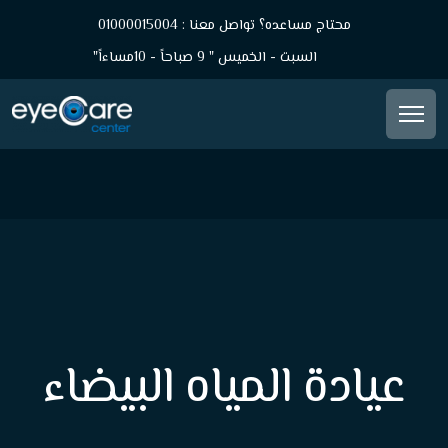
محتاج مساعده؟ تواصل معنا : 01000015004
السبت - الخميس " 9 صباحاً - 10مساءاً"
عيادة المياه البيضاء