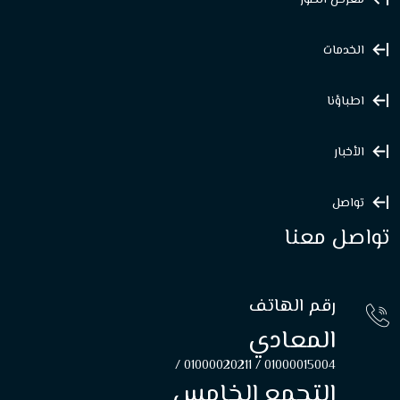
معرض الصور
الخدمات
اطباؤنا
الأخبار
تواصل
تواصل معنا
رقم الهاتف
المعادي
01000020211 /
01000015004 /
التجمع الخامس