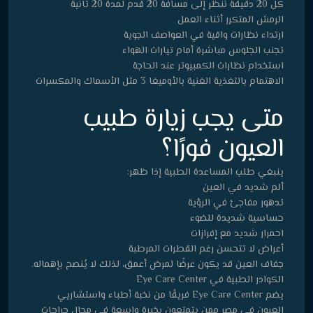
كل 20 دقيقة ننظر إلى مسافة 20 قدم لمدة 20 ثانية
الرمش المتكرر أثناء العمل
ارتداء نظارات واقية في العواصف الجوية
تجنب الجلوس مباشرة أمام تيارات الهواء
استخدام نظارات الكمبيوتر عند الحاجة
الاهتمام بالتغذية الغنية بالأوميغا 3 مثل الأسماك والمكسرات
متى يجب زيارة طبيب
العيون فورًا؟
ينبغي طلب المساعدة الطبية إذا ظهر:
ألم شديد في العين
تدهور مفاجئ في الرؤية
حساسية شديدة للضوء
احمرار شديد مع إفرازات
أعراض لا تتحسن رغم القطرات المرطبة
جفاف العين قد يكون عرضًا لمرض أعمق، لذلك لا يُنصح بإهماله.
الكوادر الطبية في Eye Care Center
يضم Eye Care Center فريقًا من نخبة أطباء واستشاريي
العيون في مصر ممن يتمتعون بخبرة واسعة في مجال جراحات