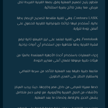
متطور يتيح تصميم العملية وفق بصمة القرنية الفريدة لكل
مريض، مما يمنح نتائج بصرية استثنائية.
Contoura LASIK، وهي تقنية متقدمة لتصحيح الإبصار بدقة
عالية، تُستخدم فيها خرائط طبوغرافية للقرنية للحصول على
أفضل جودة للرؤية.
Femtolasik، وهي تقنية تعتمد على ليزر الفيمتو ثانية لرفع
قشرة القرنية بدقة متناهية دون استخدام أي أدوات جراحية.
إجراء العمليات باستخدام أحدث الأجهزة المعتمدة عالميًا من
هيئات طبية مرموقة لضمان أعلى معايير الجودة.
متابعة طبية دقيقة بعد العملية للتأكد من سرعة التعافي
واستقرار النظر على المدى الطويل.
خدمة مميزة للمرضى من داخل مصر وخارجها، حيث يرحب المركز
بالأشقاء من الدول العربية والأوروبية، مع توفير دعم متكامل
يشمل الحجز، والإقامة، وخدمات ما بعد العملية.