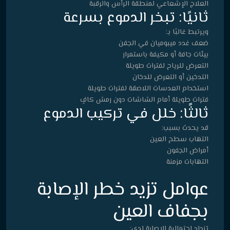
العلاج الإشعاعي لمنطقة الرأس والرقبة
ثانيًا: تبخر الدموع بسرعة
ويرتبط غالبًا بـ:
ضعف غدد ميبوميان في الجفن
بيئات جافة أو مكيفة باستمرار
التعرض للرياح لفترات طويلة
التدخين أو التعرض للدخان
استخدام العدسات اللاصقة لفترات طويلة
فترات طويلة أمام الشاشات دون رمش كافٍ
ثالثًا: خلل في تركيب الدموع
قد يحدث بسبب:
التهاب سطح العين
أمراض الجفون
التهابات مزمنة
عوامل تزيد خطر الإصابة
بجفاف العين
تزداد احتمالية الإصابة لدى: