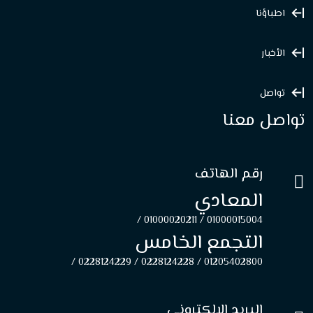
اطباؤنا
الأخبار
تواصل
تواصل معنا
رقم الهاتف
المعادي
01000020211 /
01000015004 /
التجمع الخامس
0228124229 /
0228124228 /
01205402800 /
البريد الإلكتروني