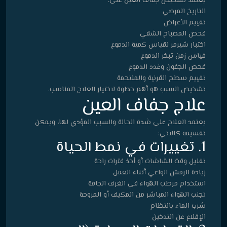
يعتمد تشخيص جفاف العين على:
التاريخ المرضي
تقييم الأعراض
فحص المصباح الشقي
اختبار شيرمر لقياس كمية الدموع
قياس زمن تبخر الدموع
فحص الجفون وغدد الدموع
تقييم سطح القرنية والملتحمة
تشخيص السبب هو أهم خطوة لاختيار العلاج المناسب.
علاج جفاف العين
يعتمد العلاج على شدة الحالة والسبب المؤدي لها، ويمكن
تقسيمه كالآتي:
1. تغييرات في نمط الحياة
تقليل وقت الشاشات أو أخذ فترات راحة
زيادة الرمش الواعي أثناء العمل
استخدام مرطب الهواء في الغرف الجافة
تجنب الهواء المباشر من المكيف أو المروحة
شرب الماء بانتظام
الإقلاع عن التدخين