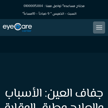
محتاج مساعده؟ تواصل معنا : 01000015004
السبت - الخميس " 9 صباحاً - 10مساءاً"
جفاف العين: الأسباب