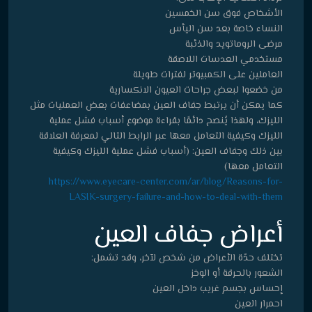
الأشخاص فوق سن الخمسين
النساء خاصة بعد سن اليأس
مرضى الروماتويد والذئبة
مستخدمي العدسات اللاصقة
العاملين على الكمبيوتر لفترات طويلة
من خضعوا لبعض جراحات العيون الانكسارية
كما يمكن أن يرتبط جفاف العين بمضاعفات بعض العمليات مثل
الليزك، ولهذا يُنصح دائمًا بقراءة موضوع أسباب فشل عملية
الليزك وكيفية التعامل معها عبر الرابط التالي لمعرفة العلاقة
بين ذلك وجفاف العين: (أسباب فشل عملية الليزك وكيفية
التعامل معها)
https://www.eyecare-center.com/ar/blog/Reasons-for-
LASIK-surgery-failure-and-how-to-deal-with-them
أعراض جفاف العين
تختلف حدّة الأعراض من شخص لآخر، وقد تشمل:
الشعور بالحرقة أو الوخز
إحساس بجسم غريب داخل العين
احمرار العين